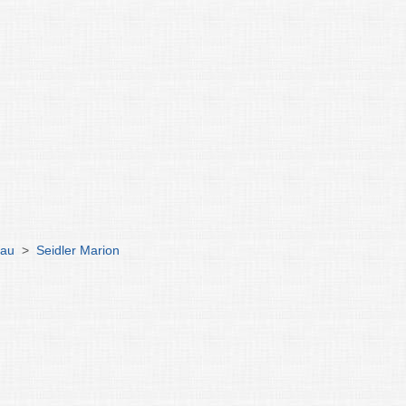
hau
>
Seidler Marion