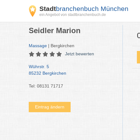
Stadt
branchenbuch München
ein Angebot von stadtbranchenbuch.de
Seidler Marion
Massage
| Bergkirchen
Jetzt bewerten
Wührstr. 5
85232 Bergkirchen
Tel: 08131 71717
Eintrag ändern