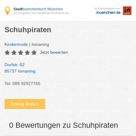
in Konzession von
Stadt
branchenbuch München
ein Angebot von stadtbranchenbuch.de
Schuhpiraten
Kindermode
| Ismaning
Jetzt bewerten
Dorfstr. 62
85737 Ismaning
Tel: 089 92927765
Eintrag ändern
0 Bewertungen zu Schuhpiraten