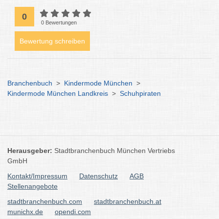
0
0 Bewertungen
Bewertung schreiben
Branchenbuch
>
Kindermode München
>
Kindermode München Landkreis
>
Schuhpiraten
Herausgeber:
Stadtbranchenbuch München Vertriebs
GmbH
Kontakt/Impressum
Datenschutz
AGB
Stellenangebote
stadtbranchenbuch.com
stadtbranchenbuch.at
munichx.de
opendi.com