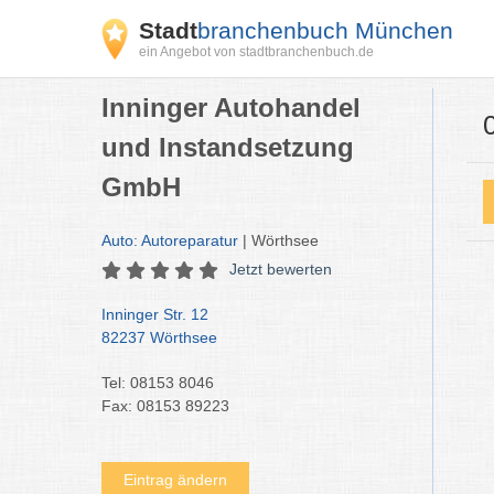
Stadt
branchenbuch München
ein Angebot von stadtbranchenbuch.de
Inninger Autohandel
und Instandsetzung
GmbH
Auto: Autoreparatur
| Wörthsee
Jetzt bewerten
Inninger Str. 12
82237 Wörthsee
Tel: 08153 8046
Fax: 08153 89223
Eintrag ändern