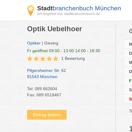
Stadt
branchenbuch München
ein Angebot von stadtbranchenbuch.de
Optik Uebelhoer
Ö
Optiker
| Giesing
Fr
geöffnet 09:00 - 13:00 14:00 - 18:30
D
1 Bewertung
M
Pilgersheimer Str. 62
D
81543 München
F
Tel: 089 662604
S
Fax: 089 6518467
S
T
Eintrag ändern