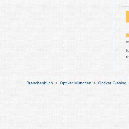
v
I
d
Branchenbuch
>
Optiker München
>
Optiker Giesing