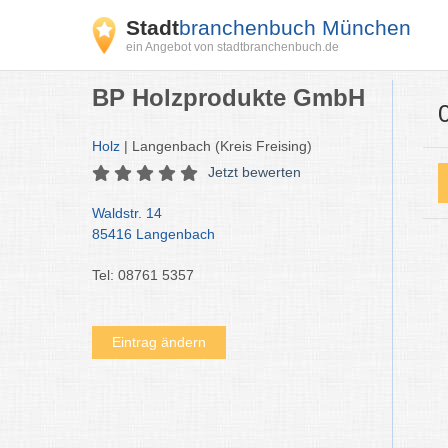
Stadt
branchenbuch München
ein Angebot von stadtbranchenbuch.de
BP Holzprodukte GmbH
Holz
| Langenbach (Kreis Freising)
Jetzt bewerten
Waldstr. 14
85416 Langenbach
Tel: 08761 5357
Eintrag ändern