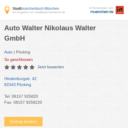
in Konzession von
Stadt
branchenbuch München
ein Angebot von stadtbranchenbuch.de
Auto Walter Nikolaus Walter
GmbH
Auto
| Pöcking
So
geschlossen
Jetzt bewerten
Hindenburgstr. 42
82343 Pöcking
Tel: 08157 925820
Fax: 08157 9258220
Eintrag ändern