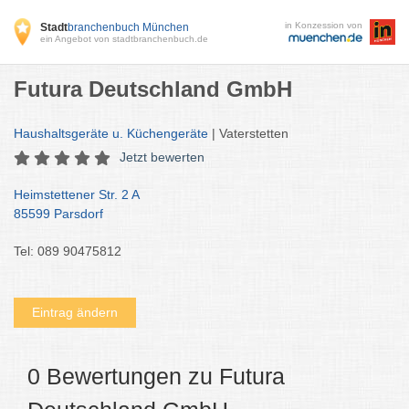
in Konzession von
Stadt
branchenbuch München
ein Angebot von stadtbranchenbuch.de
Futura Deutschland GmbH
Haushaltsgeräte u. Küchengeräte
| Vaterstetten
Jetzt bewerten
Heimstettener Str. 2 A
85599 Parsdorf
Tel: 089 90475812
Eintrag ändern
0 Bewertungen zu Futura