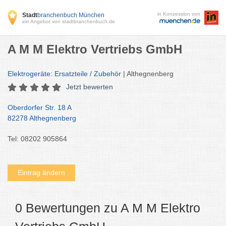
in Konzession von
Stadt
branchenbuch München
ein Angebot von stadtbranchenbuch.de
A M M Elektro Vertriebs GmbH
Elektrogeräte: Ersatzteile / Zubehör
| Althegnenberg
Jetzt bewerten
Oberdorfer Str. 18 A
82278 Althegnenberg
Tel: 08202 905864
Eintrag ändern
0 Bewertungen zu A M M Elektro