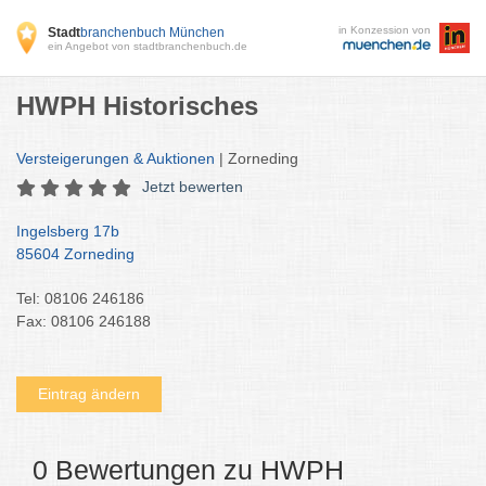
in Konzession von
Stadt
branchenbuch München
ein Angebot von stadtbranchenbuch.de
HWPH Historisches
Versteigerungen & Auktionen
| Zorneding
Jetzt bewerten
Ingelsberg 17b
85604 Zorneding
Tel: 08106 246186
Fax: 08106 246188
Eintrag ändern
0 Bewertungen zu HWPH