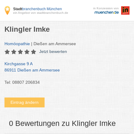
in Konzession von
Stadt
branchenbuch München
ein Angebot von stadtbranchenbuch.de
Klingler Imke
Homöopathie
| Dießen am Ammersee
Jetzt bewerten
Kirchgasse 9 A
86911 Dießen am Ammersee
Tel: 08807 206834
Eintrag ändern
0 Bewertungen zu Klingler Imke