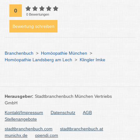
0
0 Bewertungen
Bewertung schreiben
Branchenbuch
>
Homöopathie München
>
Homöopathie Landsberg am Lech
>
Klingler Imke
Herausgeber:
Stadtbranchenbuch München Vertriebs
GmbH
Kontakt/Impressum
Datenschutz
AGB
Stellenangebote
stadtbranchenbuch.com
stadtbranchenbuch.at
munichx.de
opendi.com