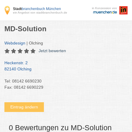
in Konzession von
Stadt
branchenbuch München
ein Angebot von stadtbranchenbuch.de
MD-Solution
Webdesign
| Olching
Jetzt bewerten
Heckenstr. 2
82140 Olching
Tel: 08142 6690230
Fax: 08142 6690229
Eintrag ändern
0 Bewertungen zu MD-Solution