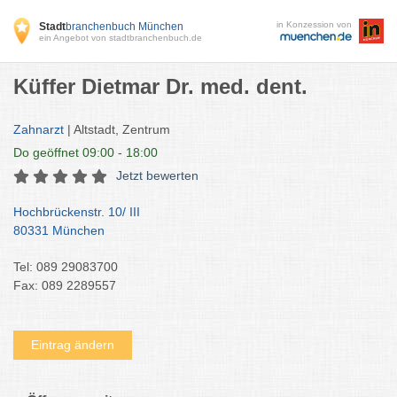
in Konzession von
Stadt
branchenbuch München
ein Angebot von stadtbranchenbuch.de
Küffer Dietmar Dr. med. dent.
Zahnarzt
| Altstadt, Zentrum
Do
geöffnet 09:00 - 18:00
Jetzt bewerten
Hochbrückenstr. 10/ III
80331 München
Tel: 089 29083700
Fax: 089 2289557
Eintrag ändern