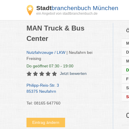
Stadt
branchenbuch München
ein Angebot von stadtbranchenbuch.de
MAN Truck & Bus
Ö
Center
D
Nutzfahrzeuge / LKW
| Neufahrn bei
Freising
M
Do
geöffnet 07:30 - 19:00
D
Jetzt bewerten
F
Philipp-Reis-Str. 3
S
85375 Neufahrn
S
Tel: 08165 647760
Eintrag ändern