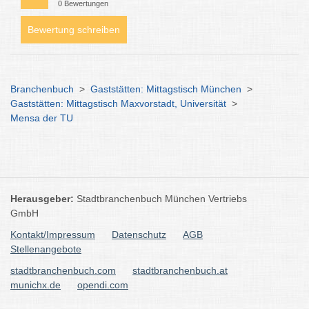
0 Bewertungen
Bewertung schreiben
Branchenbuch
>
Gaststätten: Mittagstisch München
>
Gaststätten: Mittagstisch Maxvorstadt, Universität
>
Mensa der TU
Herausgeber:
Stadtbranchenbuch München Vertriebs
GmbH
Kontakt/Impressum
Datenschutz
AGB
Stellenangebote
stadtbranchenbuch.com
stadtbranchenbuch.at
munichx.de
opendi.com