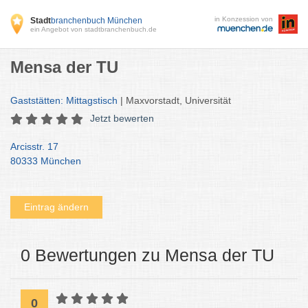
in Konzession von
Stadt
branchenbuch München
ein Angebot von stadtbranchenbuch.de
Mensa der TU
Gaststätten: Mittagstisch
| Maxvorstadt, Universität
Jetzt bewerten
Arcisstr. 17
80333 München
Eintrag ändern
0 Bewertungen zu Mensa der TU
0