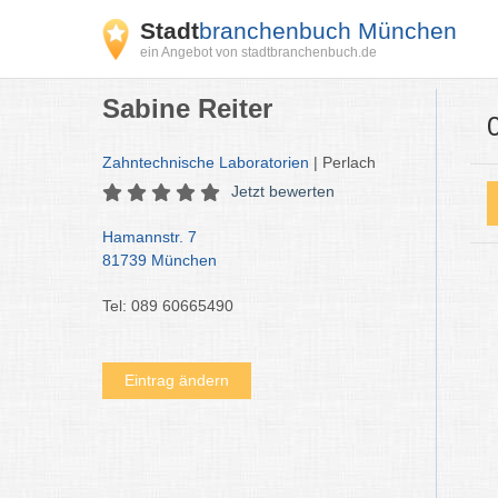
Stadt
branchenbuch München
ein Angebot von stadtbranchenbuch.de
Sabine Reiter
Zahntechnische Laboratorien
| Perlach
Jetzt bewerten
Hamannstr. 7
81739 München
Tel: 089 60665490
Eintrag ändern