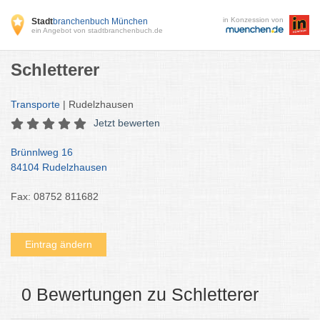
in Konzession von
Stadt
branchenbuch München
ein Angebot von stadtbranchenbuch.de
Schletterer
Transporte
| Rudelzhausen
Jetzt bewerten
Brünnlweg 16
84104 Rudelzhausen
Fax: 08752 811682
Eintrag ändern
0 Bewertungen zu Schletterer