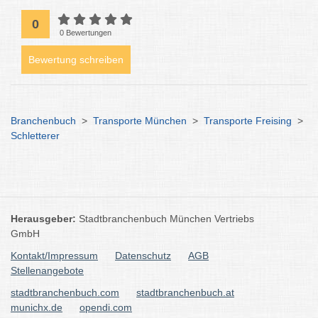
0
0 Bewertungen
Bewertung schreiben
Branchenbuch
>
Transporte München
>
Transporte Freising
>
Schletterer
Herausgeber:
Stadtbranchenbuch München Vertriebs
GmbH
Kontakt/Impressum
Datenschutz
AGB
Stellenangebote
stadtbranchenbuch.com
stadtbranchenbuch.at
munichx.de
opendi.com