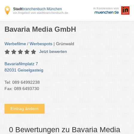
in Konzession von
Stadt
branchenbuch München
ein Angebot von stadtbranchenbuch.de
Bavaria Media GmbH
Werbefilme / Werbespots
| Grünwald
Jetzt bewerten
Bavariafilmplatz 7
82031 Geiselgasteig
Tel: 089 64992238
Fax: 089 6493730
Eintrag ändern
0 Bewertungen zu Bavaria Media