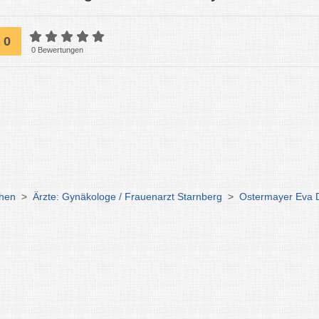
0
0 Bewertungen
chen
>
Ärzte: Gynäkologe / Frauenarzt Starnberg
>
Ostermayer Eva D