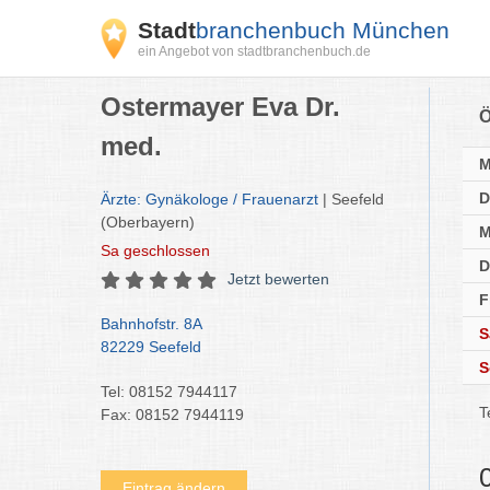
Stadt
branchenbuch München
ein Angebot von stadtbranchenbuch.de
Ostermayer Eva Dr.
Ö
med.
D
Ärzte: Gynäkologe / Frauenarzt
| Seefeld
(Oberbayern)
M
Sa
geschlossen
D
Jetzt bewerten
F
Bahnhofstr. 8A
S
82229 Seefeld
S
Tel: 08152 7944117
T
Fax: 08152 7944119
Eintrag ändern