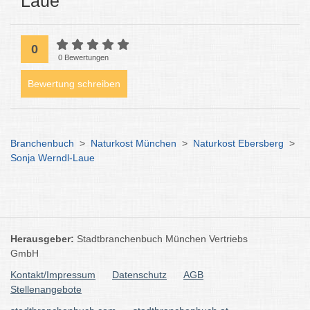
Laue
0
0 Bewertungen
Bewertung schreiben
Branchenbuch
>
Naturkost München
>
Naturkost Ebersberg
>
Sonja Werndl-Laue
Herausgeber:
Stadtbranchenbuch München Vertriebs
GmbH
Kontakt/Impressum
Datenschutz
AGB
Stellenangebote