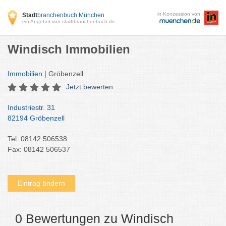
in Konzession von
Stadt
branchenbuch München
ein Angebot von stadtbranchenbuch.de
Windisch Immobilien
Immobilien
| Gröbenzell
Jetzt bewerten
Industriestr. 31
82194 Gröbenzell
Tel: 08142 506538
Fax: 08142 506537
Eintrag ändern
0 Bewertungen zu Windisch