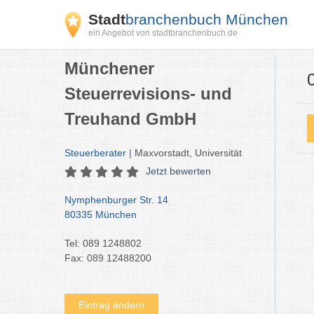
Stadt
branchenbuch München
ein Angebot von stadtbranchenbuch.de
Münchener
Steuerrevisions- und
Treuhand GmbH
Steuerberater
| Maxvorstadt, Universität
Jetzt bewerten
Nymphenburger Str. 14
80335 München
Tel: 089 1248802
Fax: 089 12488200
Eintrag ändern