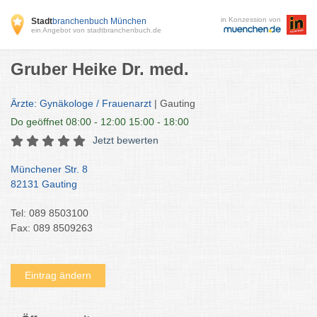
in Konzession von
Stadt
branchenbuch München
ein Angebot von stadtbranchenbuch.de
Gruber Heike Dr. med.
Ärzte: Gynäkologe / Frauenarzt
| Gauting
Do
geöffnet 08:00 - 12:00 15:00 - 18:00
Jetzt bewerten
Münchener Str. 8
82131 Gauting
Tel: 089 8503100
Fax: 089 8509263
Eintrag ändern