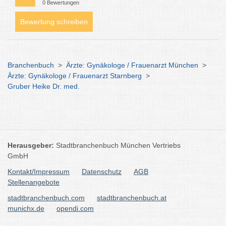
0 Bewertungen
Bewertung schreiben
Branchenbuch
>
Ärzte: Gynäkologe / Frauenarzt München
>
Ärzte: Gynäkologe / Frauenarzt Starnberg
>
Gruber Heike Dr. med.
Herausgeber:
Stadtbranchenbuch München Vertriebs
GmbH
Kontakt/Impressum
Datenschutz
AGB
Stellenangebote
stadtbranchenbuch.com
stadtbranchenbuch.at
munichx.de
opendi.com