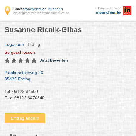
in Konzession von
Stadt
branchenbuch München
ein Angebot von stadtbranchenbuch.de
Susanne Ricnik-Gibas
Logopäde
| Erding
So
geschlossen
Jetzt bewerten
Plankensteinweg 26
85435 Erding
Tel: 08122 84500
Fax: 08122 8470340
Eintrag ändern