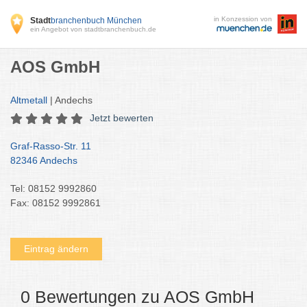
in Konzession von
Stadt
branchenbuch München
ein Angebot von stadtbranchenbuch.de
AOS GmbH
Altmetall
| Andechs
Jetzt bewerten
Graf-Rasso-Str. 11
82346 Andechs
Tel: 08152 9992860
Fax: 08152 9992861
Eintrag ändern
0 Bewertungen zu AOS GmbH