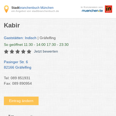
in Konzession von
Stadt
branchenbuch München
ein Angebot von stadtbranchenbuch.de
Kabir
Gaststätten: Indisch
| Gräfelfing
So
geöffnet 11:30 - 14:00 17:30 - 23:30
Jetzt bewerten
Pasinger Str. 6
82166 Gräfelfing
Tel: 089 851931
Fax: 089 890954
Eintrag ändern