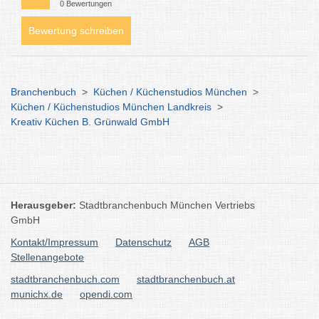
0 Bewertungen
Bewertung schreiben
Branchenbuch
>
Küchen / Küchenstudios München
>
Küchen / Küchenstudios München Landkreis
>
Kreativ Küchen B. Grünwald GmbH
Herausgeber:
Stadtbranchenbuch München Vertriebs
GmbH
Kontakt/Impressum
Datenschutz
AGB
Stellenangebote
stadtbranchenbuch.com
stadtbranchenbuch.at
munichx.de
opendi.com