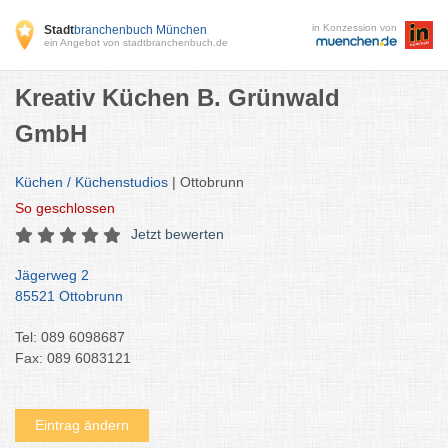
in Konzession von
Stadt
branchenbuch München
ein Angebot von stadtbranchenbuch.de
Kreativ Küchen B. Grünwald
GmbH
Küchen / Küchenstudios
| Ottobrunn
So
geschlossen
Jetzt bewerten
Jägerweg 2
85521 Ottobrunn
Tel: 089 6098687
Fax: 089 6083121
Eintrag ändern