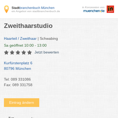
in Konzession von
Stadt
branchenbuch München
ein Angebot von stadtbranchenbuch.de
Zweithaarstudio
Haarteil / Zweithaar
| Schwabing
Sa
geöffnet 10:00 - 13:00
Jetzt bewerten
Kurfürstenplatz 6
80796 München
Tel: 089 331086
Fax: 089 331758
Eintrag ändern