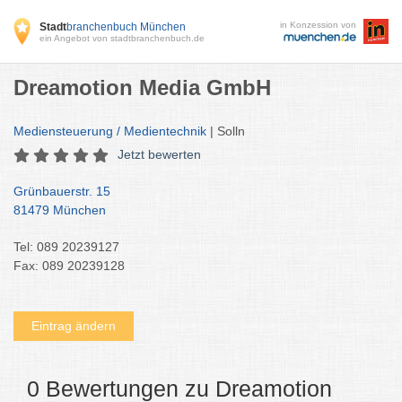
in Konzession von
Stadt
branchenbuch München
ein Angebot von stadtbranchenbuch.de
Dreamotion Media GmbH
Mediensteuerung / Medientechnik
| Solln
Jetzt bewerten
Grünbauerstr. 15
81479 München
Tel: 089 20239127
Fax: 089 20239128
Eintrag ändern
0 Bewertungen zu Dreamotion