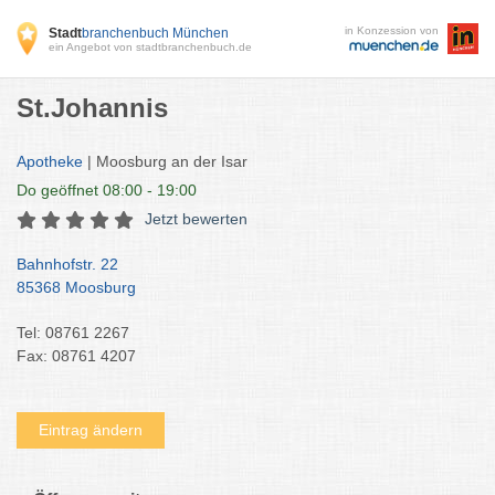
in Konzession von
Stadt
branchenbuch München
ein Angebot von stadtbranchenbuch.de
St.Johannis
Apotheke
| Moosburg an der Isar
Do
geöffnet 08:00 - 19:00
Jetzt bewerten
Bahnhofstr. 22
85368 Moosburg
Tel: 08761 2267
Fax: 08761 4207
Eintrag ändern