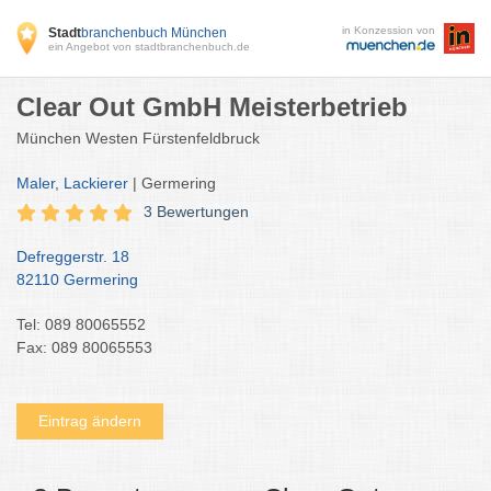
in Konzession von
Stadt
branchenbuch München
ein Angebot von stadtbranchenbuch.de
Clear Out GmbH Meisterbetrieb
München Westen Fürstenfeldbruck
Maler, Lackierer
| Germering
3 Bewertungen
Defreggerstr. 18
82110 Germering
Tel: 089 80065552
Fax: 089 80065553
Eintrag ändern