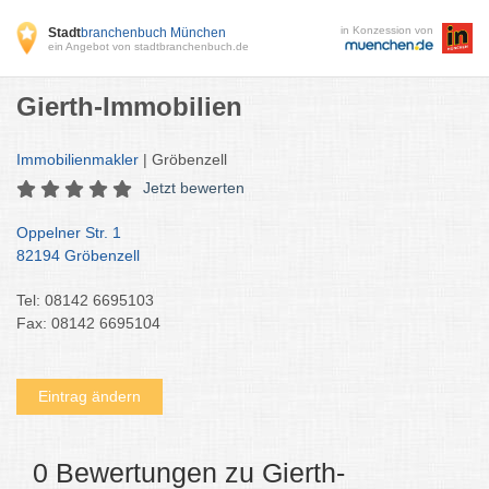
in Konzession von
Stadt
branchenbuch München
ein Angebot von stadtbranchenbuch.de
Gierth-Immobilien
Immobilienmakler
| Gröbenzell
Jetzt bewerten
Oppelner Str. 1
82194 Gröbenzell
Tel: 08142 6695103
Fax: 08142 6695104
Eintrag ändern
0 Bewertungen zu Gierth-