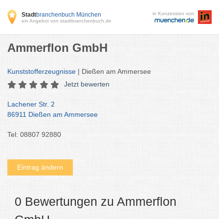
in Konzession von
Stadt
branchenbuch München
ein Angebot von stadtbranchenbuch.de
Ammerflon GmbH
Kunststofferzeugnisse
| Dießen am Ammersee
Jetzt bewerten
Lachener Str. 2
86911 Dießen am Ammersee
Tel: 08807 92880
Eintrag ändern
0 Bewertungen zu Ammerflon