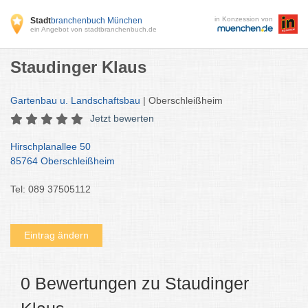
in Konzession von
Stadt
branchenbuch München
ein Angebot von stadtbranchenbuch.de
Staudinger Klaus
Gartenbau u. Landschaftsbau
| Oberschleißheim
Jetzt bewerten
Hirschplanallee 50
85764 Oberschleißheim
Tel: 089 37505112
Eintrag ändern
0 Bewertungen zu Staudinger