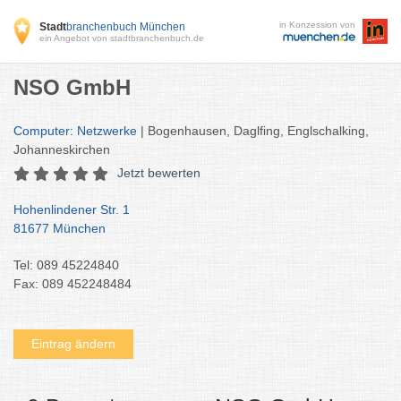
in Konzession von
Stadt
branchenbuch München
ein Angebot von stadtbranchenbuch.de
NSO GmbH
Computer: Netzwerke
| Bogenhausen, Daglfing, Englschalking,
Johanneskirchen
Jetzt bewerten
Hohenlindener Str. 1
81677 München
Tel: 089 45224840
Fax: 089 452248484
Eintrag ändern