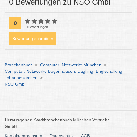
0 Bewertungen zu NSO GmbH
0
0 Bewertungen
Bewertung schreiben
Branchenbuch
>
Computer: Netzwerke München
>
Computer: Netzwerke Bogenhausen, Daglfing, Englschalking,
Johanneskirchen
>
NSO GmbH
Herausgeber:
Stadtbranchenbuch München Vertriebs
GmbH
Kontakt/Impressum
Datenschutz
AGB