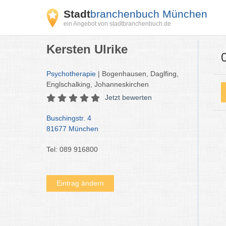
Stadt
branchenbuch München
ein Angebot von stadtbranchenbuch.de
Kersten Ulrike
Psychotherapie
| Bogenhausen, Daglfing,
Englschalking, Johanneskirchen
Jetzt bewerten
Buschingstr. 4
81677 München
Tel: 089 916800
Eintrag ändern