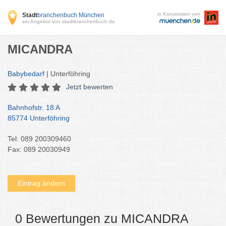
in Konzession von
Stadt
branchenbuch München
ein Angebot von stadtbranchenbuch.de
MICANDRA
Babybedarf
| Unterföhring
Jetzt bewerten
Bahnhofstr. 18 A
85774 Unterföhring
Tel: 089 200309460
Fax: 089 20030949
Eintrag ändern
0 Bewertungen zu MICANDRA