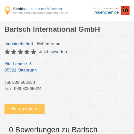
in Konzession von
Stadt
branchenbuch München
ein Angebot von stadtbranchenbuch.de
Bartsch International GmbH
Industriebedarf
| Hohenbrunn
Jetzt bewerten
Alte Landstr. 8
85521 Ottobrunn
Tel: 089 608050
Fax: 089 60805324
Eintrag ändern
0 Bewertungen zu Bartsch