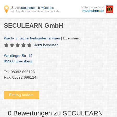
in Konzession von
Stadt
branchenbuch München
ein Angebot von stadtbranchenbuch.de
SECULEARN GmbH
Wach- u. Sicherheitsunternehmen
| Ebersberg
Jetzt bewerten
Weidinger Str. 14
85560 Ebersberg
Tel: 08092 696123
Fax: 08092 696124
Eintrag ändern
0 Bewertungen zu SECULEARN