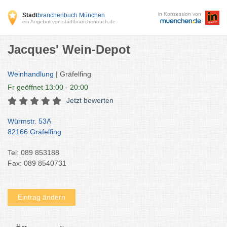
in Konzession von
Stadt
branchenbuch München
ein Angebot von stadtbranchenbuch.de
Jacques' Wein-Depot
Weinhandlung
| Gräfelfing
Fr
geöffnet 13:00 - 20:00
Jetzt bewerten
Würmstr. 53A
82166 Gräfelfing
Tel: 089 853188
Fax: 089 8540731
Eintrag ändern