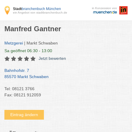
in Konzession von
Stadt
branchenbuch München
ein Angebot von stadtbranchenbuch.de
Manfred Gantner
Metzgerei
| Markt Schwaben
Sa
geöffnet 06:30 - 13:00
Jetzt bewerten
Bahnhofstr. 7
85570 Markt Schwaben
Tel: 08121 3766
Fax: 08121 912059
Eintrag ändern