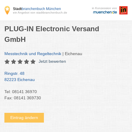
in Konzession von
Stadt
branchenbuch München
ein Angebot von stadtbranchenbuch.de
PLUG-IN Electronic Versand
GmbH
Messtechnik und Regeltechnik
| Eichenau
Jetzt bewerten
Ringstr. 48
82223 Eichenau
Tel: 08141 36970
Fax: 08141 369730
Eintrag ändern