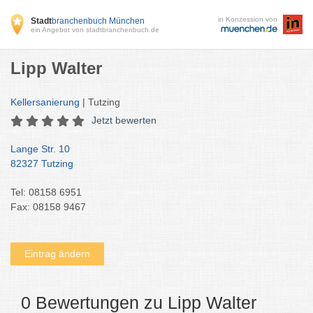
in Konzession von
Stadt
branchenbuch München
ein Angebot von stadtbranchenbuch.de
Lipp Walter
Kellersanierung
| Tutzing
Jetzt bewerten
Lange Str. 10
82327 Tutzing
Tel: 08158 6951
Fax: 08158 9467
Eintrag ändern
0 Bewertungen zu Lipp Walter