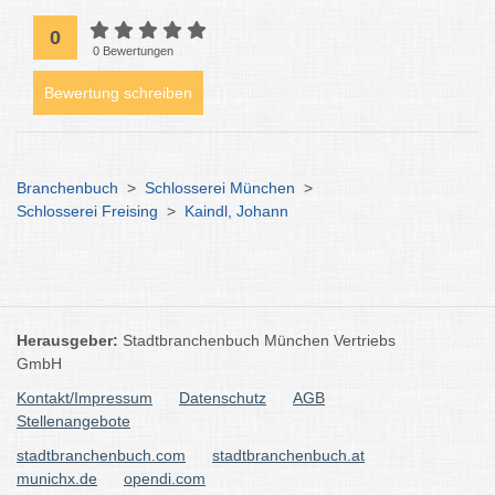
0
0 Bewertungen
Bewertung schreiben
Branchenbuch
>
Schlosserei München
>
Schlosserei Freising
>
Kaindl, Johann
Herausgeber:
Stadtbranchenbuch München Vertriebs
GmbH
Kontakt/Impressum
Datenschutz
AGB
Stellenangebote
stadtbranchenbuch.com
stadtbranchenbuch.at
munichx.de
opendi.com