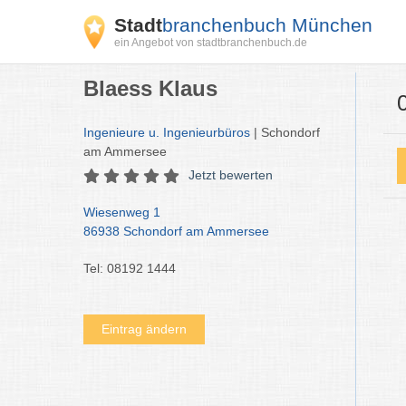
Stadt
branchenbuch München
ein Angebot von stadtbranchenbuch.de
Blaess Klaus
Ingenieure u. Ingenieurbüros
| Schondorf
am Ammersee
Jetzt bewerten
Wiesenweg 1
86938 Schondorf am Ammersee
Tel: 08192 1444
Eintrag ändern