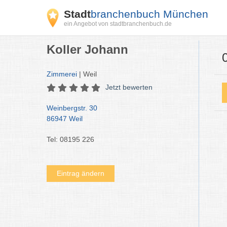
Stadt
branchenbuch München
ein Angebot von stadtbranchenbuch.de
Koller Johann
Zimmerei
| Weil
Jetzt bewerten
Weinbergstr. 30
86947 Weil
Tel: 08195 226
Eintrag ändern