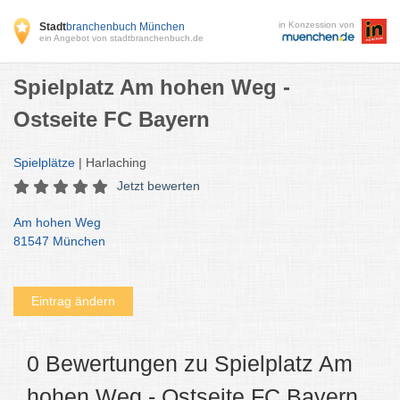
in Konzession von
Stadt
branchenbuch München
ein Angebot von stadtbranchenbuch.de
Spielplatz Am hohen Weg -
Ostseite FC Bayern
Spielplätze
| Harlaching
Jetzt bewerten
Am hohen Weg
81547 München
Eintrag ändern
0 Bewertungen zu Spielplatz Am
hohen Weg - Ostseite FC Bayern