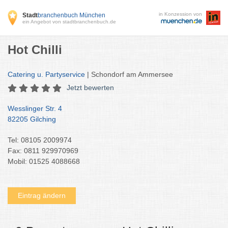
in Konzession von
Stadt
branchenbuch München
ein Angebot von stadtbranchenbuch.de
Hot Chilli
Catering u. Partyservice
| Schondorf am Ammersee
Jetzt bewerten
Wesslinger Str. 4
82205 Gilching
Tel: 08105 2009974
Fax: 0811 929970969
Mobil: 01525 4088668
Eintrag ändern