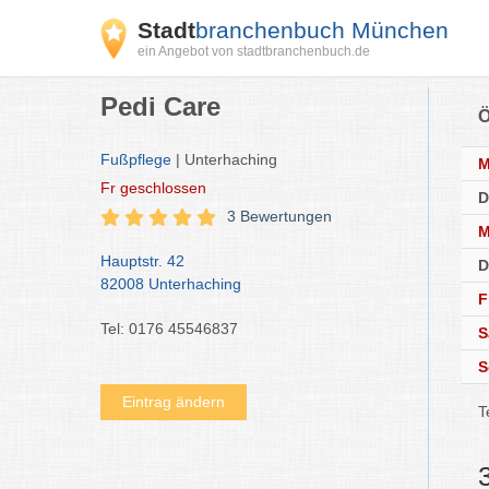
Stadt
branchenbuch München
ein Angebot von stadtbranchenbuch.de
Pedi Care
Ö
Fußpflege
| Unterhaching
Fr
geschlossen
D
3 Bewertungen
M
Hauptstr. 42
D
82008 Unterhaching
F
Tel: 0176 45546837
S
S
Eintrag ändern
T