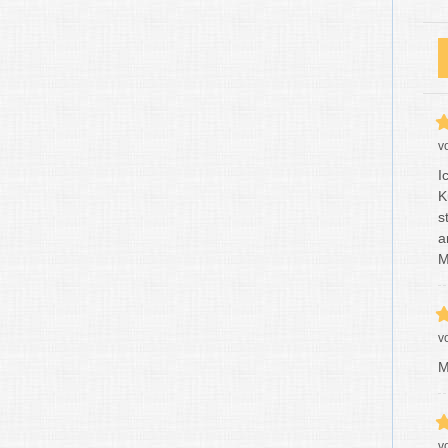
v
I
K
s
a
M
v
M
v