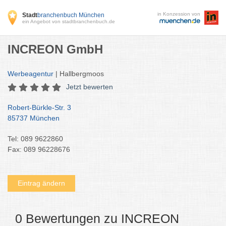
in Konzession von
Stadt
branchenbuch München
ein Angebot von stadtbranchenbuch.de
INCREON GmbH
Werbeagentur
| Hallbergmoos
Jetzt bewerten
Robert-Bürkle-Str. 3
85737 München
Tel: 089 9622860
Fax: 089 96228676
Eintrag ändern
0 Bewertungen zu INCREON