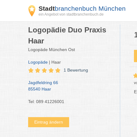
Stadt
branchenbuch München
ein Angebot von stadtbranchenbuch.de
Logopädie Duo Praxis
Haar
Logopäde München Ost
Logopäde
| Haar
1 Bewertung
Jagdfeldring 66
v
85540 Haar
E
Tel: 089 41226001
Eintrag ändern